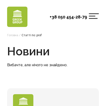
Skip
to
content
+38 050 454-28-79
Головна
/
Статті по: prof
Новини
Вибачте, але нічого не знайдено.