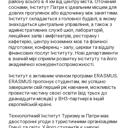
району всього в 4 км від центру міста. Оточений
соснами, Інститут Патри є ідеальним місцем для
довгих прогулянок або відпочинку між заняттями.
Інститут складається з головної будівлі, в якому
знаходиться центральне управління, а також з
адміністративних служб шкіл, лабораторій,
лекційних залів і амфітеатрів, ресторану і
кафетерію, центру іноземних мов та фізичної
підготовки, конференц – залу, церкви та відділу
фінансових послуг Інституту. Нові департаменти
в значній мірі сприяли розвитку інституту та його
академічної конкурентоспроможності.
Інститут є активним членом програми ERASMUS.
ERASMUS пропонує студентам, які успішно
завершили свій перший рік навчання, можливість
провести частину своєї освіти (від трьох до
дванадцяти місяців) у ВНЗ-партнері в іншій
європейській країні.
Технологічний Інститут Туризму м Патри має
двосторонні угоди з туристичними організаціями
Греції та світу. У його студентів є широкі