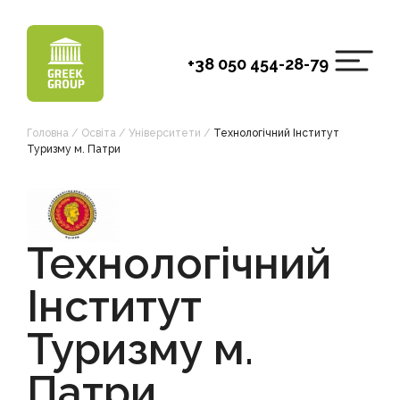
Skip
to
content
+38 050 454-28-79
Головна
/
Освіта
/
Університети
/
Технологічний Інститут
Туризму м. Патри
Технологічний
Інститут
Туризму м.
Патри