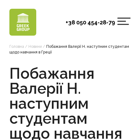
Skip
to
content
+38 050 454-28-79
Головна
/
Новини
/
Побажання Валерії Н. наступним студентам
щодо навчання в Греції
Побажання
Валерії Н.
наступним
студентам
щодо навчання