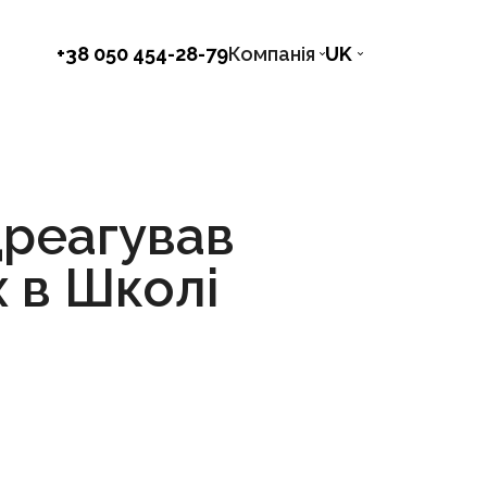
+38 050 454-28-79
Компанія
UK
дреагував
х в Школі