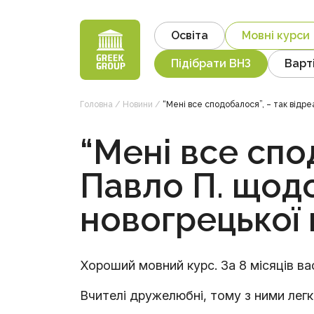
Skip
to
Освіта
Мовні курси
content
Підібрати ВНЗ
Варт
Головна
/
Новини
/
“Мені все сподобалося”, – так відре
“Мені все спо
Павло П. щодо
новогрецької 
Хороший мовний курс. За 8 місяців вас
Вчителі дружелюбні, тому з ними легк