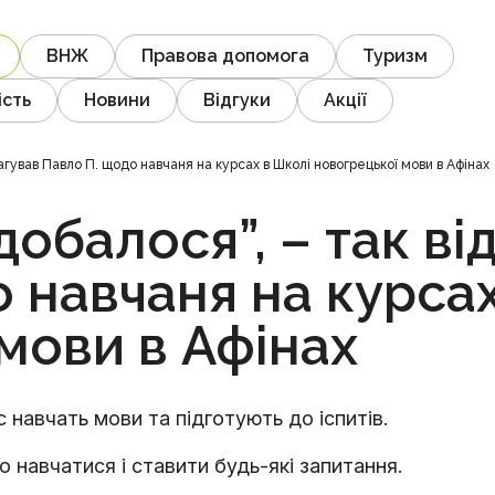
ВНЖ
Правова допомога
Туризм
ість
Новини
Відгуки
Акції
агував Павло П. щодо навчаня на курсах в Школі новогрецької мови в Афінах
добалося”, – так ві
 навчаня на курса
мови в Афінах
 навчать мови та підготують до іспитів.
о навчатися і ставити будь-які запитання.