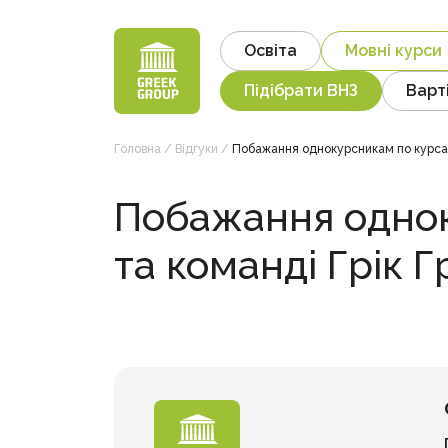
Skip
to
Освіта
Мовні курси
content
Підібрати ВНЗ
Варт
Головна
/
Відгуки
/
Побажання однокурсникам по курсам 
Побажання однок
та команді Грік Г