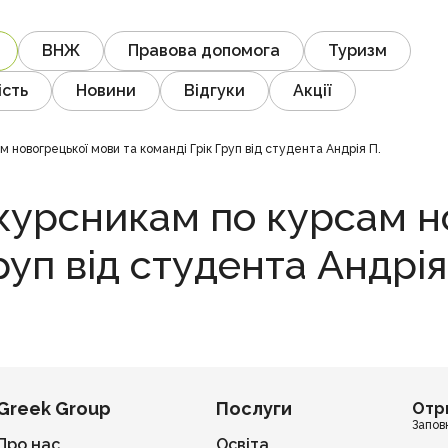
ВНЖ
Правова допомога
Туризм
ість
Новини
Відгуки
Акції
новогрецької мови та команді Грік Груп від студента Андрія П.
урсникам по курсам н
руп від студента Андрія
Greek Group
Послуги
Отр
Запов
Про нас
Освіта