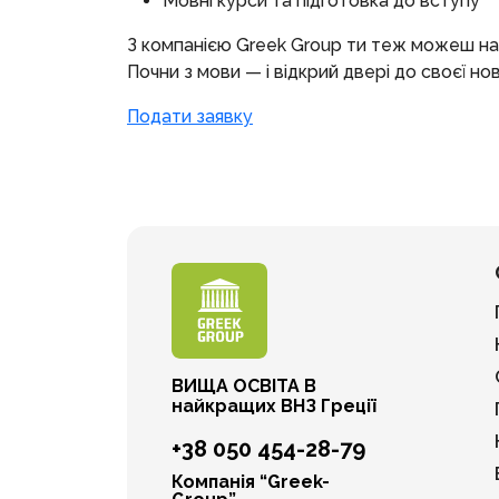
Мовні курси та підготовка до вступу
З компанією Greek Group ти теж можеш нав
Почни з мови — і відкрий двері до своєї ново
Подати заявку
ВИЩА ОСВІТА В
найкращих ВНЗ Греції
+38 050 454-28-79
Компанія “Greek-