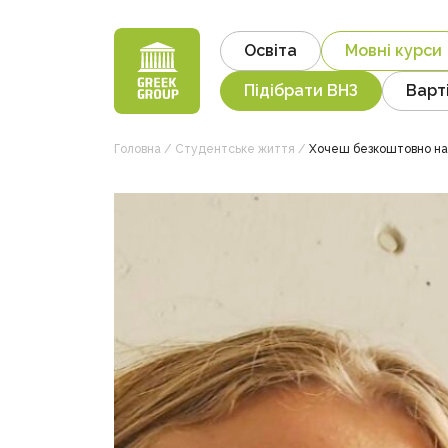
Skip
to
Освіта
Мовні курси
content
Підібрати ВНЗ
Варт
Головна
/
Студентське життя
/
Хочеш безкоштовно навч