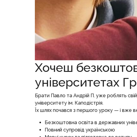
Хочеш безкоштов
університетах Гре
Брати Павло та Андрій П. уже роблять сві
університету ім. Каподістрія.
Їх шлях почався з першого уроку — і вже 
Безкоштовна освіта в державних уні
Повний супровід українською