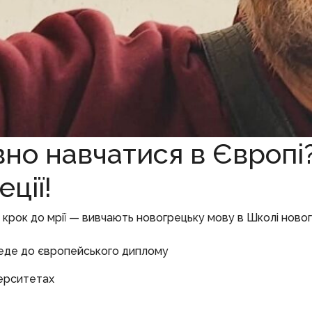
но навчатися в Європі
ції!
й крок до мрії — вивчають новогрецьку мову в Школі ново
веде до європейського диплому
верситетах